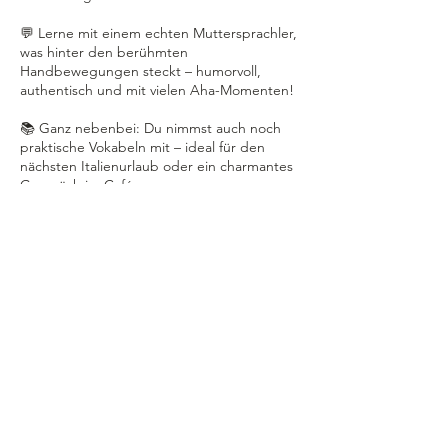
💬 Lerne mit einem echten Muttersprachler,
was hinter den berühmten
Handbewegungen steckt – humorvoll,
authentisch und mit vielen Aha-Momenten!
📚 Ganz nebenbei: Du nimmst auch noch
praktische Vokabeln mit – ideal für den
nächsten Italienurlaub oder ein charmantes
Gespräch im Café.
Ein Kurs mit Herz, Witz und Kultur.
Umbuchung &
Kündigung
Sollten Kurse unsererseits abgesagt
werden, wegen zu geringer Teilnehmerzahl
oder Erkrankung einer Lehrkraft, wird die
Anzahlung vollständig zurückgegeben.