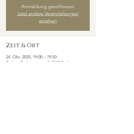
Anmeldung geschlossen
Jetzt andere Veranstaltungen
ansehen
Zeit & Ort
24. Okt. 2025, 19:00 – 19:50
Baden, Rathausgasse 7, 2500 Baden,
Österreich
Diese Veranstaltung
teilen